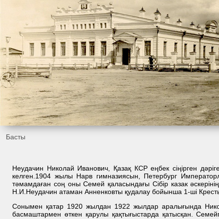
Басты
Неудачин Николай Иванович, Қазақ КСР еңбек сіңірген дәріг
келген.1904 жылы Нарв гимназиясын, Петербург Императорл
тәмамдаған соң оны Семей қаласындағы Сібір казак әскерінің
Н.И.Неудачин атаман Анненковты қудалау бойынша 1-ші Крест
Сонымен қатар 1920 жылдан 1922 жылдар аралығында Нико
басмаштармен өткен қарулы қақтығыстарда қатысқан. Семе