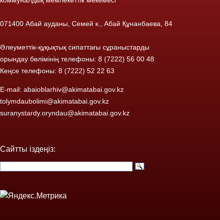
коммуналдық мемлекеттік мекемесі
071400 Абай ауданы, Семей к., Абай Құнанбаева, 84
Әлеуметтік-құқықтық сипаттағы сұраныстарды
орындау бөлімінің телефоны: 8 (7222) 56 00 48
Кеңсе телефоны: 8 (7222) 52 22 63
E-mail:
abaioblarhiv@akimatabai.gov.kz
tolymdaubolimi@akimatabai.gov.kz
suranystardy.oryndau@akimatabai.gov.kz
Сайтты іздеңіз: