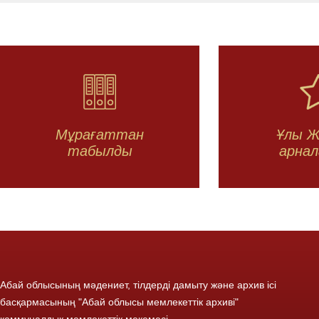
Мұрағаттан
Ұлы Ж
табылды
арнал
Абай облысының мәдениет, тілдерді дамыту және архив ісі
басқармасының "Абай облысы мемлекеттік архиві"