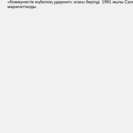
«Коммунистік еңбегінің ударнигі» атағы берілді. 1981 жылы Сал
марапатталды.