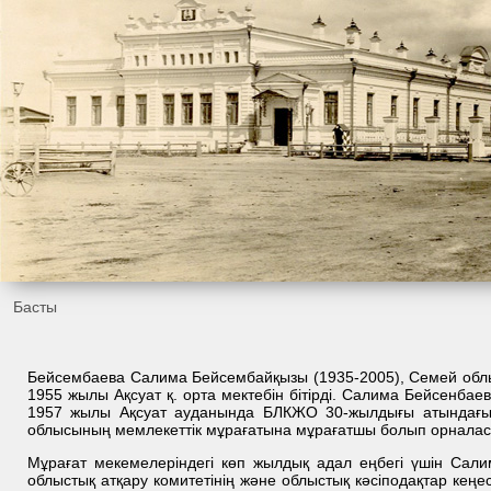
Басты
Бейсембаева Салима Бейсембайқызы (1935-2005), Семей обл
1955 жылы Ақсуат қ. орта мектебін бітірді. Салима Бейсенба
1957 жылы Ақсуат ауданында БЛКЖО 30-жылдығы атындағы 
облысының мемлекеттік мұрағатына мұрағатшы болып орналаст
Мұрағат мекемелеріндегі көп жылдық адал еңбегі үшін Сал
облыстық атқару комитетінің және облыстық кәсіподақтар кең