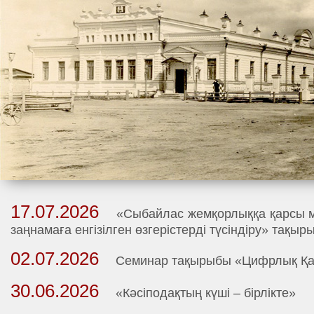
17.07.2026
«Сыбайлас жемқорлыққа қарсы м
заңнамаға енгізілген өзгерістерді түсіндіру» тақы
02.07.2026
Семинар тақырыбы «Цифрлық Қа
30.06.2026
«Кәсіподақтың күші – бірлікте»