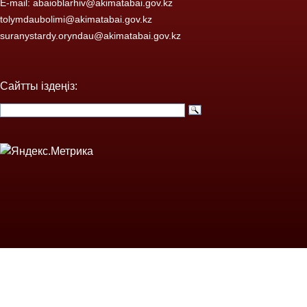
E-mail:
abaioblarhiv@akimatabai.gov.kz
tolymdaubolimi@akimatabai.gov.kz
suranystardy.oryndau@akimatabai.gov.kz
Сайтты іздеңіз: