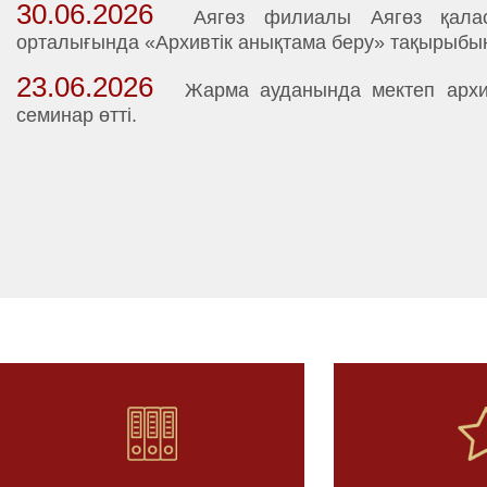
30.06.2026
Аягөз филиалы Аягөз қала
орталығында «Архивтік анықтама беру» тақырыбын
23.06.2026
Жарма ауданында мектеп архив
семинар өтті.